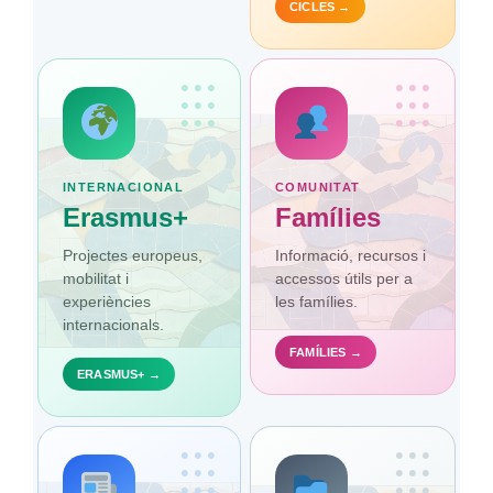
CICLES →
•••
•••
•••
•••
•••
•••
INTERNACIONAL
COMUNITAT
Erasmus+
Famílies
Projectes europeus,
Informació, recursos i
mobilitat i
accessos útils per a
experiències
les famílies.
internacionals.
FAMÍLIES →
ERASMUS+ →
•••
•••
•••
•••
•••
•••