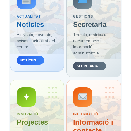
ACTUALITAT
GESTIONS
Notícies
Secretaria
Activitats, novetats,
Tràmits, matrícula,
avisos i actualitat del
documentació i
centre.
informació
administrativa.
NOTÍCIES →
SECRETARIA →
•••
•••
•••
•••
✦
•••
•••
INNOVACIÓ
INFORMACIÓ
Projectes
Informació i
contacte