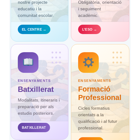
nostre projecte
Obligatòria, orientació
educatiu i la
i seguiment
comunitat escolar.
acadèmic.
EL CENTRE →
L’ESO →
•••
•••
•••
•••
•••
•••
ENSENYAMENTS
ENSENYAMENTS
Batxillerat
Formació
Professional
Modalitats, itineraris i
preparació per als
Cicles formatius
estudis posteriors.
orientats a la
qualificació i al futur
professional.
BATXILLERAT