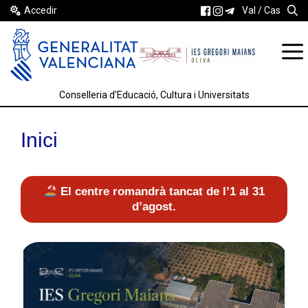
Vés
Accedir
Val
Cas
al
contingut
Conselleria d’Educació, Cultura i Universitats
Inici
El centre romandrà tancat de l’1 al 31
d’agost.